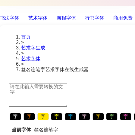
书法字体
艺术字体
海报字体
行书字体
商用免费
首页
>
艺朮字生成
>
艺术字体
>
签名连笔字
艺朮字体在线生成器
字
字
字
字
字
字
字
字
字
当前字体
签名连笔字