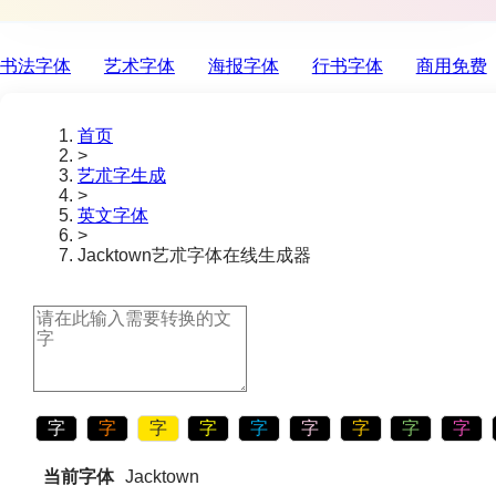
书法字体
艺术字体
海报字体
行书字体
商用免费
首页
>
艺朮字生成
>
英文字体
>
Jacktown
艺朮字体在线生成器
字
字
字
字
字
字
字
字
字
当前字体
Jacktown