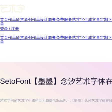
首页
作品欣赏
原创作品
设计套餐
免费服务
艺朮字生成
文章
定制下
单
登录 / 注册
首页
作品欣赏
原创作品
设计套餐
免费服务
艺朮字生成
文章
定制下
单
SetoFont【墨墨】念汐
艺朮字体
艺朮字网的艺朮字生成栏目为您提供
SetoFont【墨墨】念汐
艺朮字体在