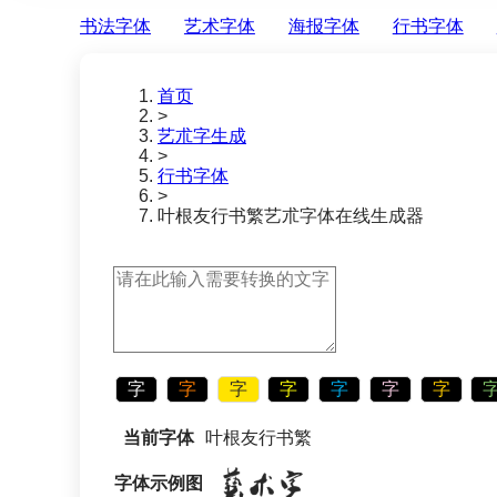
书法字体
艺术字体
海报字体
行书字体
首页
>
艺朮字生成
>
行书字体
>
叶根友行书繁
艺朮字体在线生成器
字
字
字
字
字
字
字
当前字体
叶根友行书繁
字体示例图