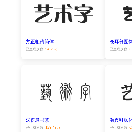
方正粗倩简体
仓耳舒圆体
已生成次数:
94.75万
已生成次数:
3
汉仪篆书繁
颜真卿颜
已生成次数:
123.48万
已生成次数:
6