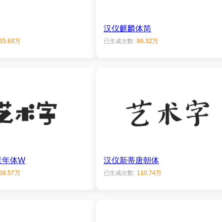
汉仪麒麟体简
35.69万
已生成次数:
86.32万
童年体W
汉仪新蒂唐朝体
58.57万
已生成次数:
110.74万