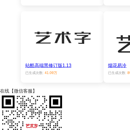
站酷高端黑修订版1.13
烟花易冷
已生成次数:
41.09万
已生成次数:
8
在线【微信客服】