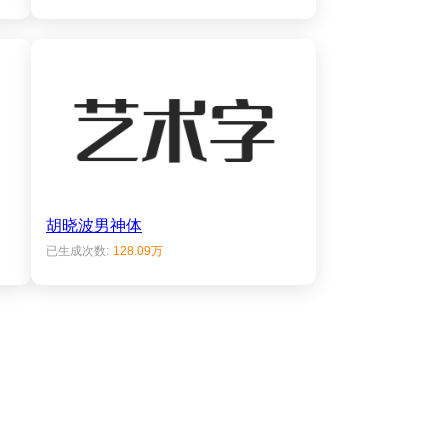
胡晓波男神体
已生成次数:
128.09万