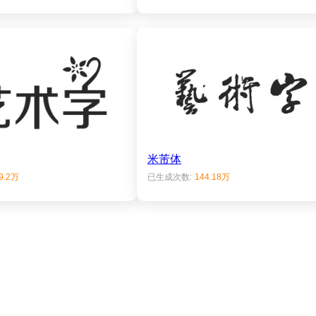
米芾体
9.2万
已生成次数:
144.18万