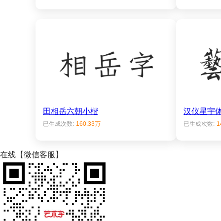
田相岳六朝小楷
汉仪星宇
已生成次数:
160.33万
已生成次数:
1
在线【微信客服】