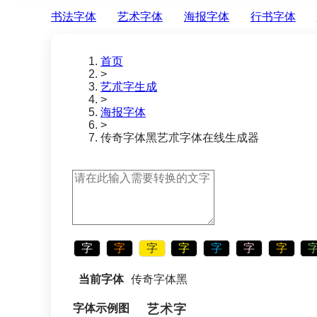
书法字体
艺术字体
海报字体
行书字体
首页
>
艺朮字生成
>
海报字体
>
传奇字体黑
艺朮字体在线生成器
字
字
字
字
字
字
字
当前字体
传奇字体黑
字体示例图