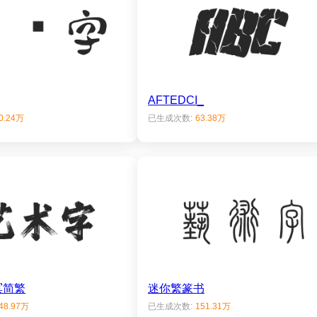
AFTEDCI_
0.24万
已生成次数:
63.38万
冥简繁
迷你繁篆书
48.97万
已生成次数:
151.31万