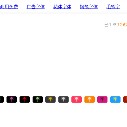
商用免费
广告字体
花体字体
钢笔字体
毛笔字
已生成
72.6
字
字
字
字
字
字
字
字
字
字