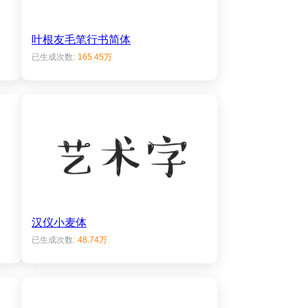
叶根友毛笔行书简体
已生成次数:
165.45万
汉仪小麦体
已生成次数:
48.74万