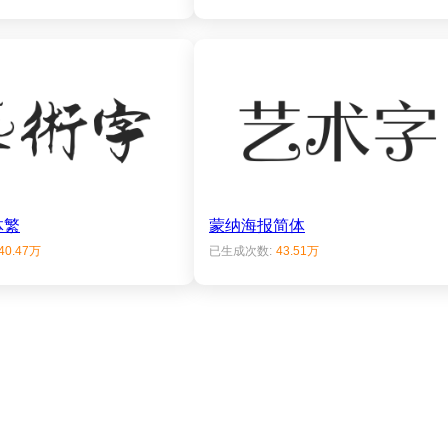
体繁
蒙纳海报简体
40.47万
已生成次数:
43.51万