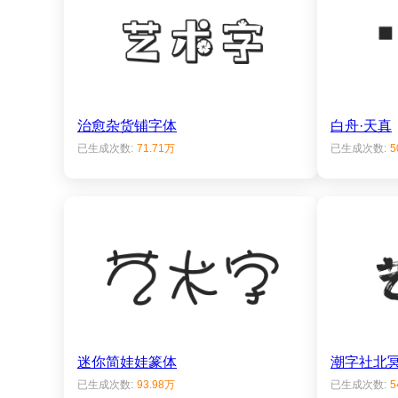
治愈杂货铺字体
白舟·天真
已生成次数:
71.71万
已生成次数:
5
迷你简娃娃篆体
潮字社北
已生成次数:
93.98万
已生成次数:
5