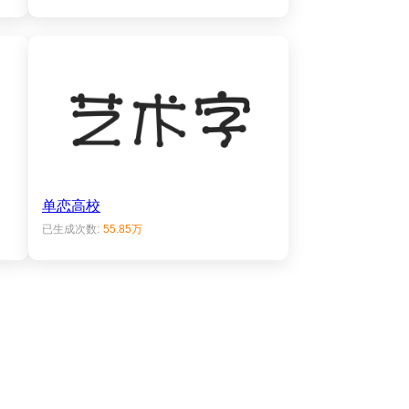
单恋高校
已生成次数:
55.85万