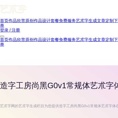
首页
作品欣赏
原创作品
设计套餐
免费服务
艺朮字生成
文章
定制下
单
登录 / 注册
首页
作品欣赏
原创作品
设计套餐
免费服务
艺朮字生成
文章
定制下
单
造字工房尚黑G0v1常规体
艺朮字
艺朮字网的艺朮字生成栏目为您提供
造字工房尚黑G0v1常规体
艺朮字体