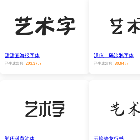
甜甜圈海报字体
汉仪二码涂鸦字体
已生成次数:
203.37万
已生成次数:
80.94万
郑庆科黄油体
云峰静龙行书