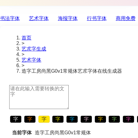
书法字体
艺术字体
海报字体
行书字体
商用免费
首页
>
艺朮字生成
>
艺术字体
>
造字工房尚黑G0v1常规体
艺朮字体在线生成器
字
字
字
字
字
字
字
字
字
当前字体
造字工房尚黑G0v1常规体