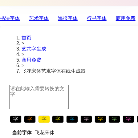
书法字体
艺术字体
海报字体
行书字体
商用免费
首页
>
艺朮字生成
>
商用免费
>
飞花宋体
艺朮字体在线生成器
字
字
字
字
字
字
字
字
字
当前字体
飞花宋体