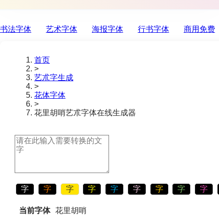
书法字体
艺术字体
海报字体
行书字体
商用免费
首页
>
艺朮字生成
>
花体字体
>
花里胡哨
艺朮字体在线生成器
字
字
字
字
字
字
字
字
字
当前字体
花里胡哨