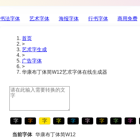
书法字体
艺术字体
海报字体
行书字体
商用免费
首页
>
艺朮字生成
>
广告字体
>
华康布丁体简W12
艺朮字体在线生成器
字
字
字
字
字
字
字
字
字
当前字体
华康布丁体简W12