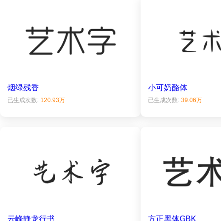
烟绿残香
小可奶酪体
已生成次数:
120.93万
已生成次数:
39.06万
云峰静龙行书
方正黑体GBK