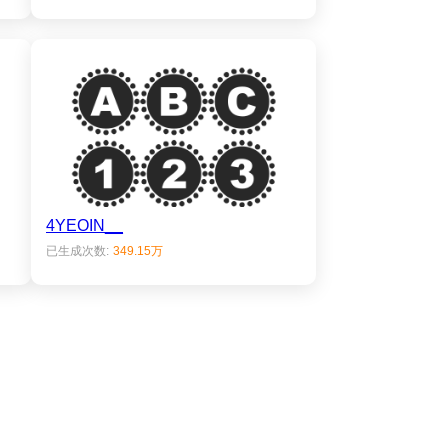
4YEOIN__
已生成次数:
349.15万