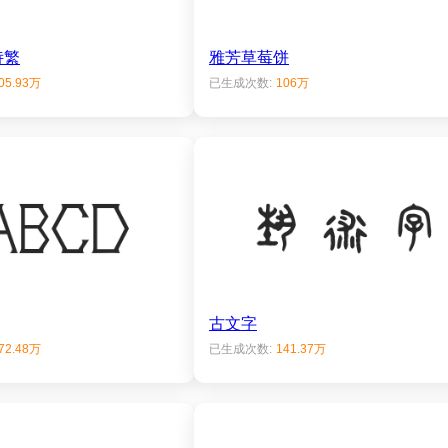
诗繁
雅芳草莓饼
05.93万
已生成次数:
106万
古文字
72.48万
已生成次数:
141.37万