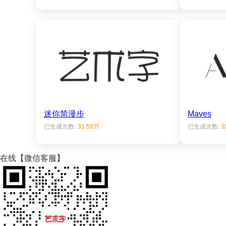
迷你简漫步
Maves
已生成次数:
31.59万
已生成次数:
9
在线【微信客服】