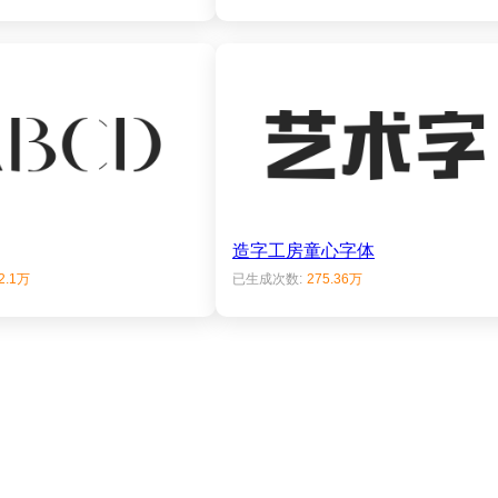
造字工房童心字体
2.1万
已生成次数:
275.36万